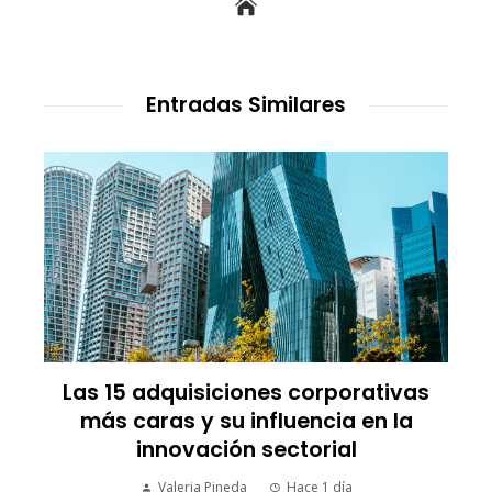
Entradas Similares
nes corporativas
Trinidad y Tobago y la
nfluencia en la
energética con enfoque
 sectorial
social y desarrollo 
Hace 1 día
Yuliza Hermán
Hac