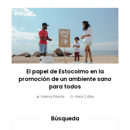
a
Análisis de casos de éxito en RSE qu
ano
impulsan diversidad y compras
responsables en empresas
estadounidenses
Ryan Whitmore
Hace 1 semana
Búsqueda