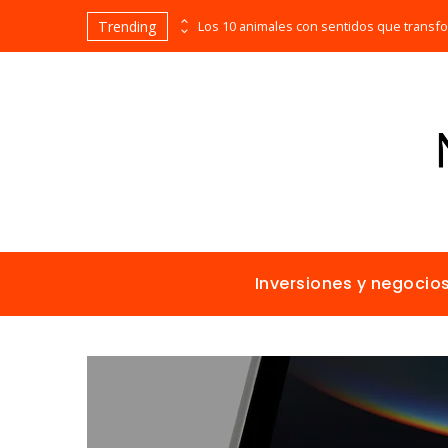
Trending
Las empresas que alcanzaron los picos más altos en valor bursátil histórico
Inversiones y negocio