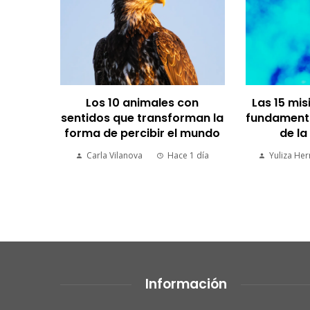
Los 10 animales con
Las 15 mi
sentidos que transforman la
fundamental
mentos
forma de percibir el mundo
de l
trición
Carla Vilanova
Hace 1 día
Yuliza He
 semanas
Información