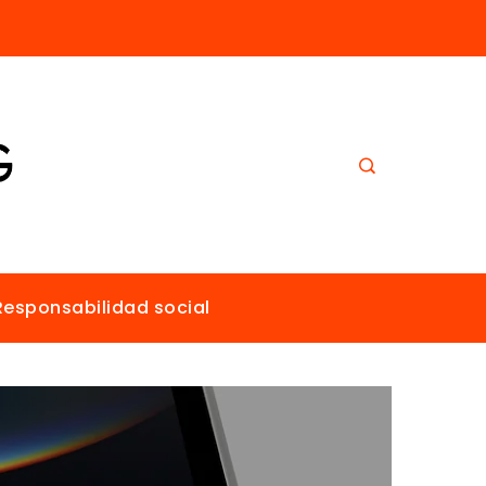
El papel de Estocolmo en la promoción de un ambiente sano para todos
Responsabilidad social