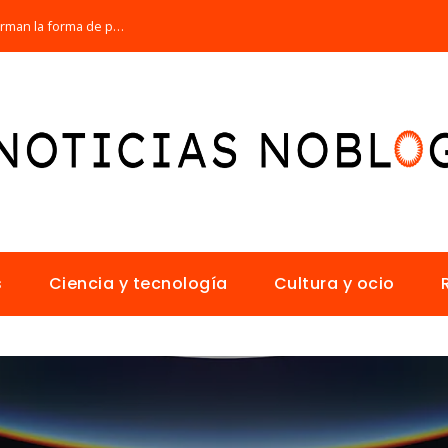
Los 10 animales con sentidos que transforman la forma de percibir el mundo
s
Ciencia y tecnología
Cultura y ocio