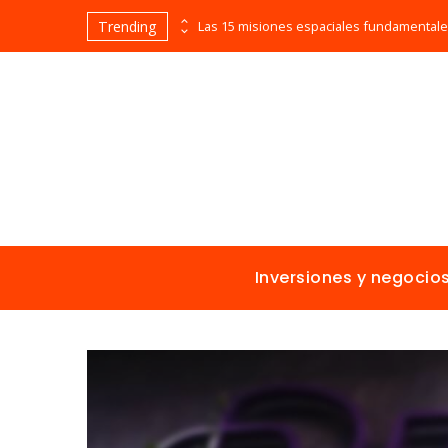
Trending
Evolución cronológica de los teatros en funcionamiento más antiguos
Inversiones y negocio