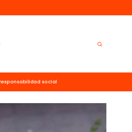
Los imperios más ricos gracias al comercio antes de la era industrial
Responsabilidad social