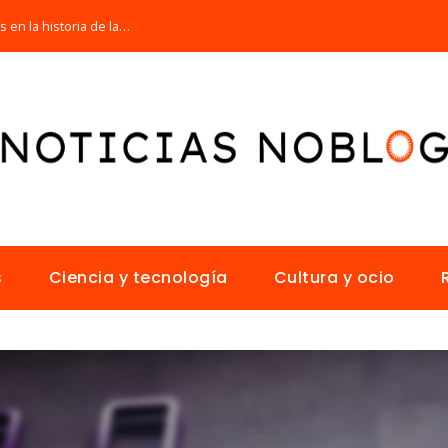
Las 15 misiones espaciales fundamentales en la historia de la humanidad
s
Ciencia y tecnología
Cultura y ocio