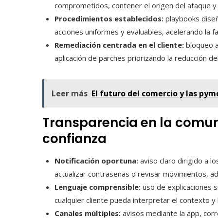
comprometidos, contener el origen del ataque y r
Procedimientos establecidos:
playbooks diseña
acciones uniformes y evaluables, acelerando la f
Remediación centrada en el cliente:
bloqueo a
aplicación de parches priorizando la reducción de
Leer más
El futuro del comercio y las pym
Transparencia en la comun
confianza
Notificación oportuna:
aviso claro dirigido a l
actualizar contraseñas o revisar movimientos, a
Lenguaje comprensible:
uso de explicaciones s
cualquier cliente pueda interpretar el contexto 
Canales múltiples:
avisos mediante la app, corre