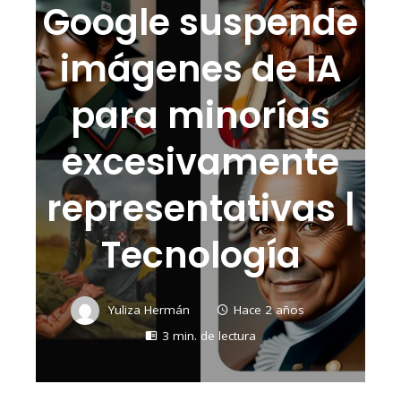
Google suspende
imágenes de IA
para minorías
excesivamente
representativas |
Tecnología
Yuliza Hermán
Hace 2 años
3 min. de lectura