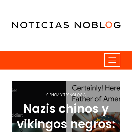
CIENCIA Y TECNOLOGÍA
Nazis chinos y
vikingos negros: