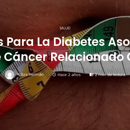
SALUD
Para La Diabetes As
e Cáncer Relacionado 
Yuliza Hermán
Hace 2 años
2 min. de lectura