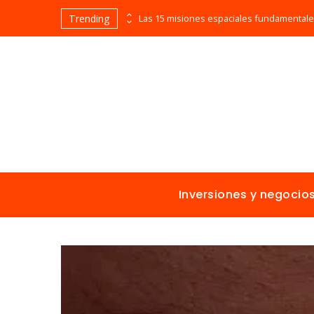
Trending
Evolución cronológica de los teatros en funcionamiento más antiguos
Inversiones y negocio