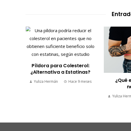
Entrad
 y
Píldora para Colesterol:
or la
¿Alternativa a Estatinas?
¿Qué e
Yuliza Hermán
Hace 9 meses
n
9 meses
Yuliza Her