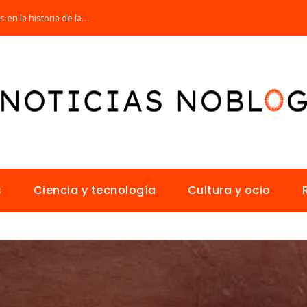
Las 15 misiones espaciales fundamentales en la historia de la humanidad
s
Ciencia y tecnología
Cultura y ocio