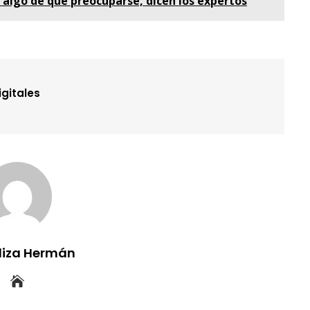
s algo de qué preocuparse, dicen los expertos
igitales
uliza Hermán