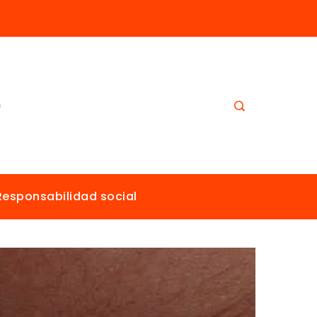
Los imperios más ricos gracias al comercio antes de la era industrial
Responsabilidad social