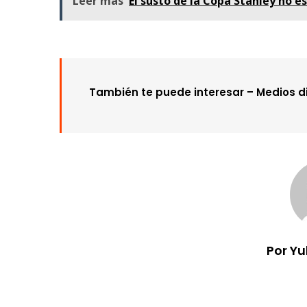
Leer más
El susto de la Copa Stanley no e
También te puede interesar –
Medios d
Por Y