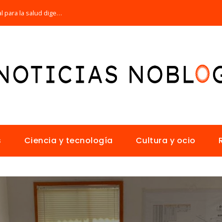
Por qué la microbiota intestinal es esencial para la salud digestiva
s
Ciencia y tecnología
Cultura y ocio