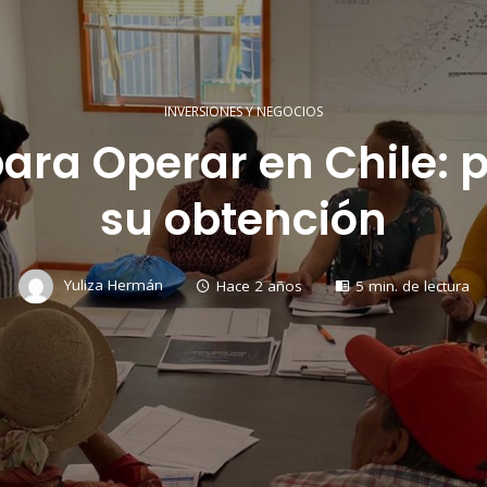
INVERSIONES Y NEGOCIOS
para Operar en Chile:
su obtención
Yuliza Hermán
Hace 2 años
5 min. de lectura