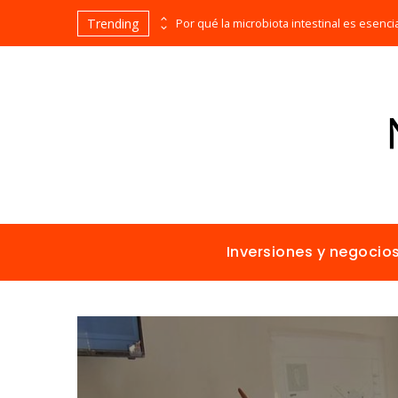
Trending
Las 15 misiones espaciales fundamentales en la historia de la humanidad
Inversiones y negocio