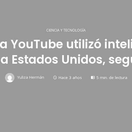
CIENCIA Y TECNOLOGÍA
 YouTube utilizó inteli
a Estados Unidos, se
Yuliza Hermán
Hace 3 años
5 min. de lectura