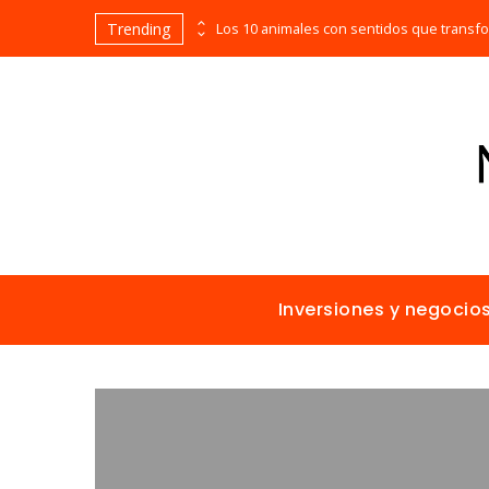
Trending
Las empresas que alcanzaron los picos más altos en valor bursátil histórico
Inversiones y negocio