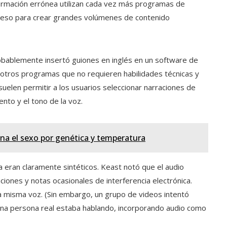
nformación errónea utilizan cada vez más programas de
l acceso para crear grandes volúmenes de contenido
obablemente insertó guiones en inglés en un software de
n otros programas que no requieren habilidades técnicas y
uelen permitir a los usuarios seleccionar narraciones de
nto y el tono de la voz.
a el sexo por genética y temperatura
a eran claramente sintéticos. Keast notó que el audio
ciones y notas ocasionales de interferencia electrónica.
la misma voz. (Sin embargo, un grupo de videos intentó
una persona real estaba hablando, incorporando audio como