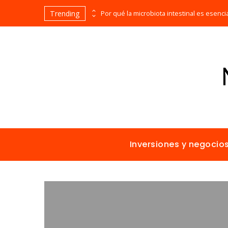
Trending
Los imperios más ricos gracias al comercio antes de la era industrial
Inversiones y negocio