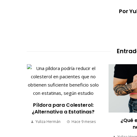
Por Y
Entrad
 y
Píldora para Colesterol:
or la
¿Alternativa a Estatinas?
¿Qué e
Yuliza Hermán
Hace 9 meses
n
9 meses
Yuliza Her