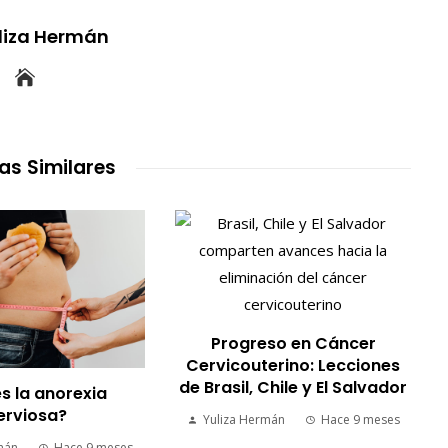
uliza Hermán
as Similares
Progreso en Cáncer
Cervicouterino: Lecciones
de Brasil, Chile y El Salvador
s la anorexia
erviosa?
Yuliza Hermán
Hace 9 meses
mán
Hace 9 meses