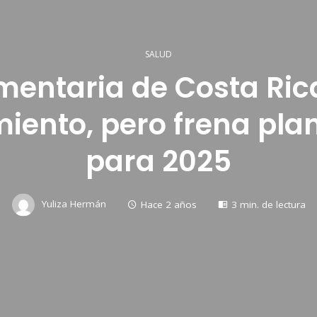
SALUD
imentaria de Costa Ri
iento, pero frena pla
para 2025
Yuliza Hermán
Hace 2 años
3 min. de lectura