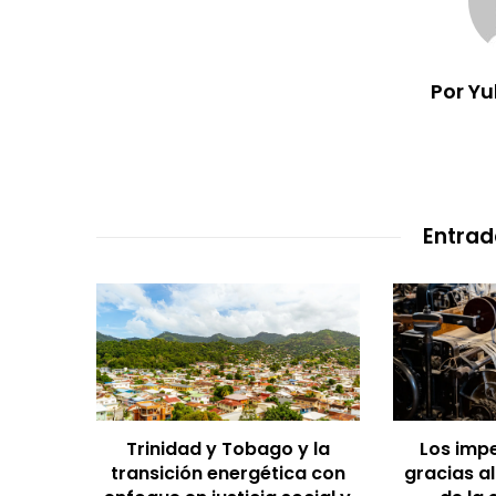
Por Y
Entrad
s en
Trinidad y Tobago y la
Los impe
cer la
transición energética con
gracias a