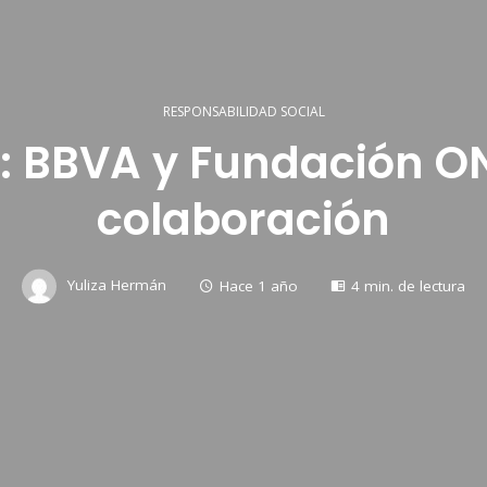
RESPONSABILIDAD SOCIAL
al: BBVA y Fundación O
colaboración
Yuliza Hermán
Hace 1 año
4 min. de lectura