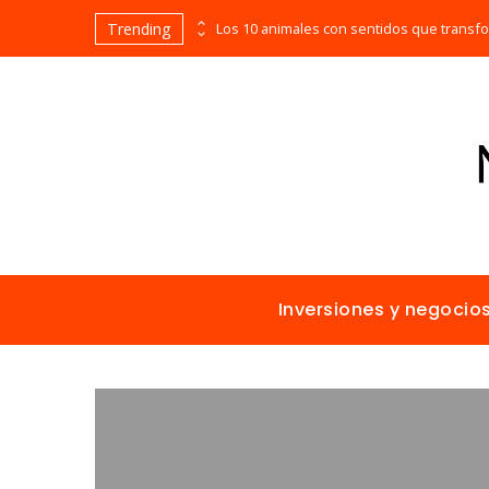
Trending
Las empresas que alcanzaron los picos más altos en valor bursátil histórico
Inversiones y negocio