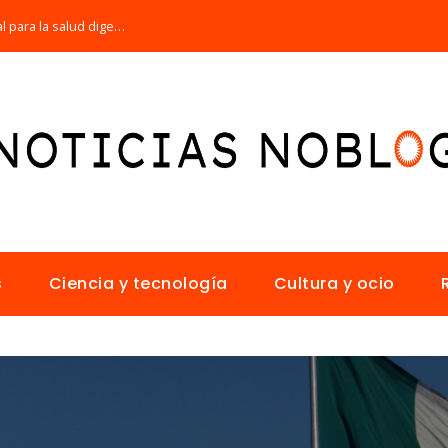
Por qué la microbiota intestinal es esencial para la salud digestiva
s
Ciencia y tecnología
Cultura y ocio