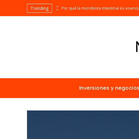
Trending
Las 15 misiones espaciales fundamentales en la historia de la humanidad
Inversiones y negocio