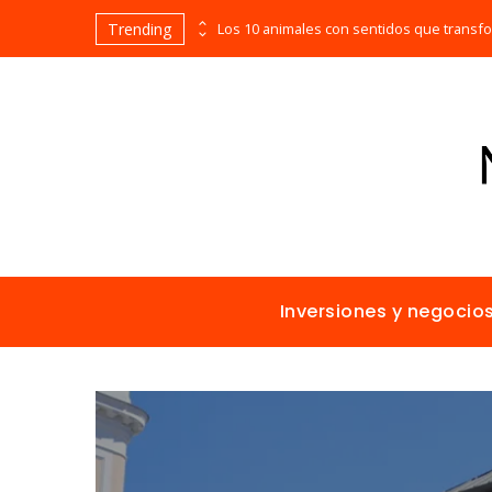
Trending
Las empresas que alcanzaron los picos más altos en valor bursátil histórico
Inversiones y negocio