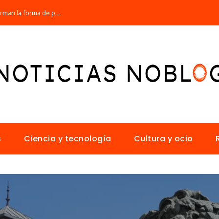
Los 10 animales con sentidos que transforman la forma de percibir el mundo
s
Ciencia y tecnología
Cultura y ocio