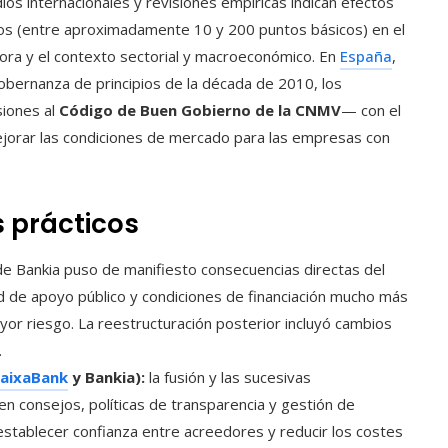
ios internacionales y revisiones empíricas indican efectos
os (entre aproximadamente 10 y 200 puntos básicos) en el
jora y el contexto sectorial y macroeconómico. En
España
,
gobernanza de principios de la década de 2010, los
siones al
Código de Buen Gobierno de la CNMV
— con el
 mejorar las condiciones de mercado para las empresas con
 prácticos
de Bankia puso de manifiesto consecuencias directas del
d de apoyo público y condiciones de financiación mucho más
r riesgo. La reestructuración posterior incluyó cambios
.
aixaBank
y Bankia):
la fusión y las sucesivas
en consejos, políticas de transparencia y gestión de
establecer confianza entre acreedores y reducir los costes