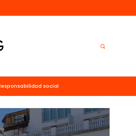
El papel de Estocolmo en la promoción de un ambiente sano para todos
Responsabilidad social