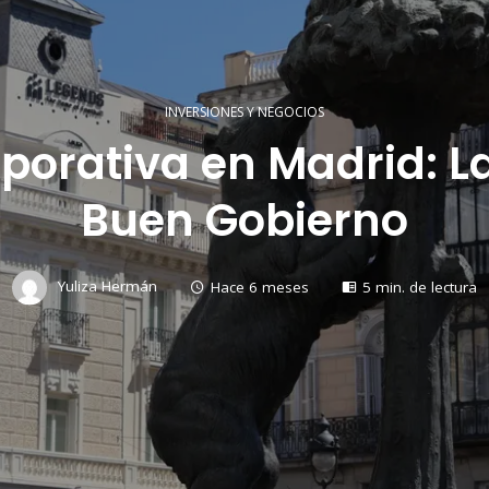
INVERSIONES Y NEGOCIOS
porativa en Madrid: L
Buen Gobierno
Yuliza Hermán
Hace 6 meses
5 min. de lectura