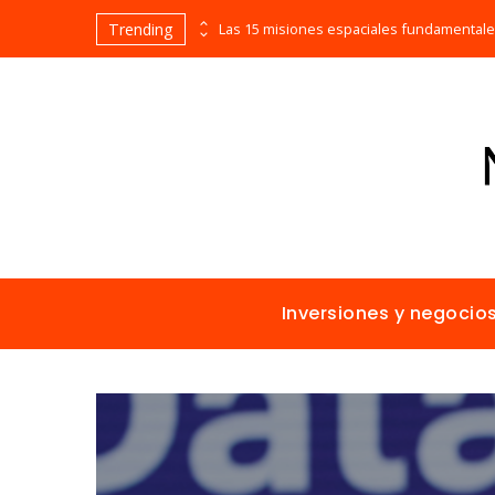
Trending
Evolución cronológica de los teatros en funcionamiento más antiguos
Inversiones y negocio