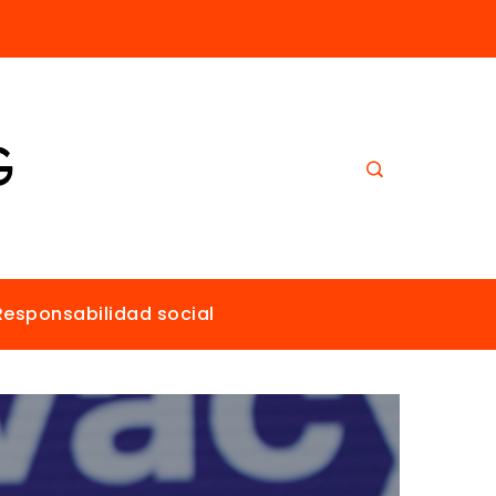
Los imperios más ricos gracias al comercio antes de la era industrial
Responsabilidad social