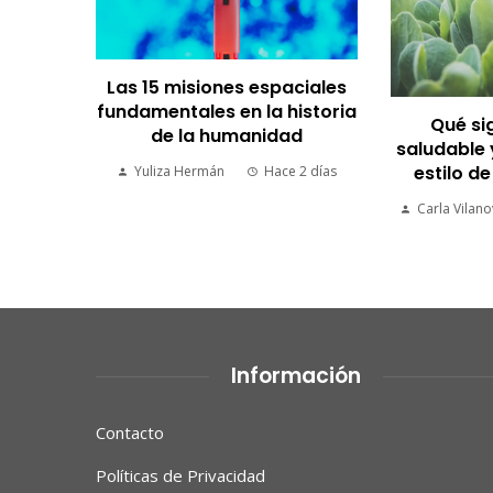
ciales
istoria
Qué significa comer
Por qué lo
d
saludable y cómo lograr un
son tendenc
estilo de vida saludable
 2 días
Carla Vilanova
Hace 1 semana
Valeria Pine
Información
Contacto
Políticas de Privacidad