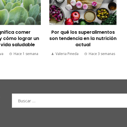
Beneficios del ayuno
prolongado para la salud
s superalimentos
metabólica
ia en la nutrición
actual
Carla Vilanova
Hace 3 semanas
da
Hace 3 semanas
Buscar: