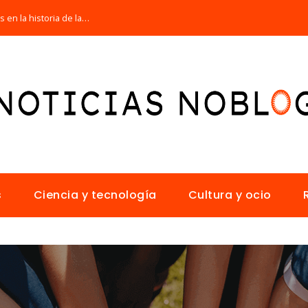
Las 15 misiones espaciales fundamentales en la historia de la humanidad
s
Ciencia y tecnología
Cultura y ocio