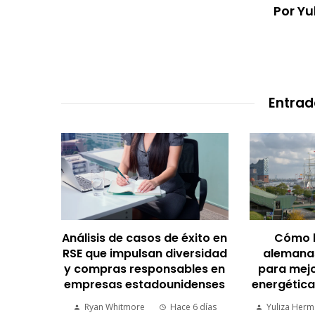
Por Y
Entrad
azgo en
Análisis de casos de éxito en
Cómo 
diseño
RSE que impulsan diversidad
alemanas
y compras responsables en
para mejo
empresas estadounidenses
energética
 semanas
Ryan Whitmore
Hace 6 días
Yuliza Her