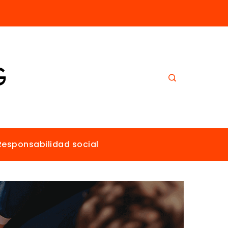
Los imperios más ricos gracias al comercio antes de la era industrial
Responsabilidad social