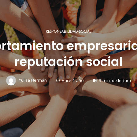
RESPONSABILIDAD SOCIAL
rtamiento empresarial
reputación social
Yuliza Hermán
Hace 1 año
3 min. de lectura