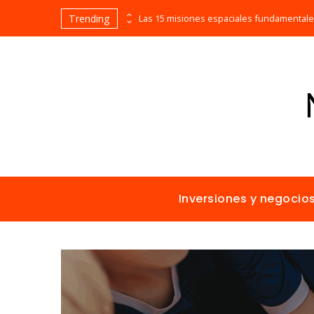
Trending
Evolución cronológica de los teatros en funcionamiento más antiguos
Inversiones y negocio