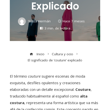
Explicado
Yuliza Hermán
Hace 7 meses
3 min. de lectura
Inicio
Cultura y ocio
El significado de ‘couture’ explicado
El término
couture
sugiere escenas de moda
exquisita, desfiles opulentos y creaciones
elaboradas con un detalle excepcional.
Couture
,
traducido habitualmente al español como
alta
costura
, representa una forma artística que va más
allá de la confección común. Este concepto nacido en