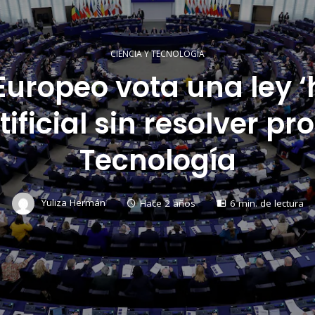
CIENCIA Y TECNOLOGÍA
Europeo vota una ley ‘h
tificial sin resolver p
Tecnología
Yuliza Hermán
Hace 2 años
6 min. de lectura