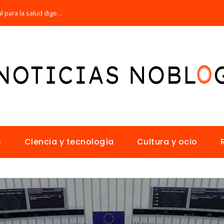
Por qué la microbiota intestinal es esencial para la salud digestiva
s
Ciencia y tecnología
Cultura y ocio