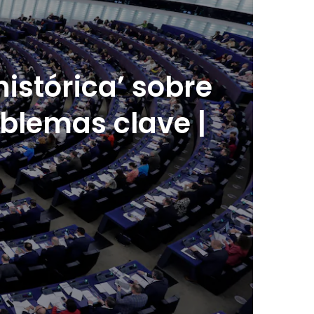
istórica’ sobre
roblemas clave |