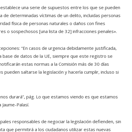
e establece una serie de supuestos entre los que se pueden
ueda de determinadas víctimas de un delito, incluidas personas
idad física de personas naturales o daños con fines
tores o sospechosos [una lista de 32] infracciones penales».
xcepciones: “En casos de urgencia debidamente justificada,
n la base de datos de la UE, siempre que este registro se
otificarán estas normas a la Comisión más de 30 días
pueden saltarse la legislación y hacerla cumplir, incluso si
enos durará”, pág. Lo que estamos viendo es que estamos
a Jaume-Palasí.
ipales responsables de negociar la legislación defienden, sin
ta que permitirá a los ciudadanos utilizar estas nuevas