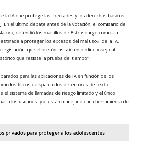
re la IA que protege las libertades y los derechos básicos
. En el último debate antes de la votación, el comisario del
islatura, defendió los martillos de Estrasburgo como «la
destinada a proteger los excesos del mal uso». de la IA,
egislación, que el bretón insistió en pedir consejo al
stórico que resiste la prueba del tiempo”.
parados para las aplicaciones de IA en función de los
omo los filtros de spam o los detectores de texto
es el sistema de llamadas de riesgo limitado y el único
mar a los usuarios que están manejando una herramienta de
 privados para proteger a los adolescentes