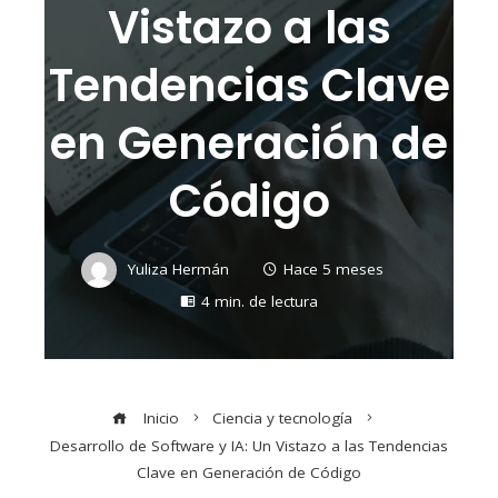
Vistazo a las
Tendencias Clave
en Generación de
Código
Yuliza Hermán
Hace 5 meses
4 min. de lectura
Inicio
Ciencia y tecnología
Desarrollo de Software y IA: Un Vistazo a las Tendencias
Clave en Generación de Código