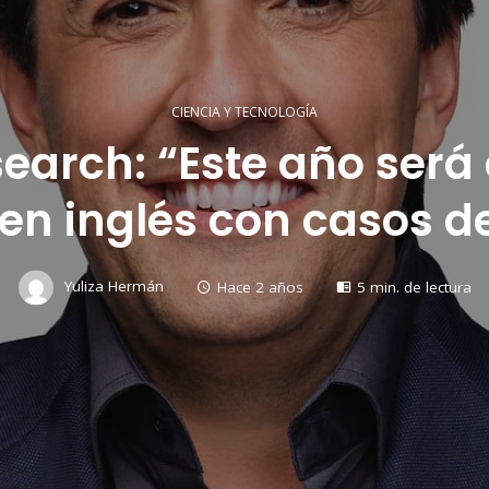
CIENCIA Y TECNOLOGÍA
esearch: “Este año será
 en inglés con casos d
Yuliza Hermán
Hace 2 años
5 min. de lectura