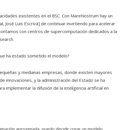
apacidades existentes en el BSC. Con MareNostrum hay un
l, José Luis Escrivá] de continuar invirtiendo para acelerar
 contamos con centros de supercomputación dedicados a la
esearch.
s que ha estado sometido el modelo?
 pequeñas y medianas empresas, donde existen mayores
de innovaciones, y la administración del Estado se ha
 implementar la difusión de la inteligencia artificial en
imación aproximada, puedo decidir crear un modelo