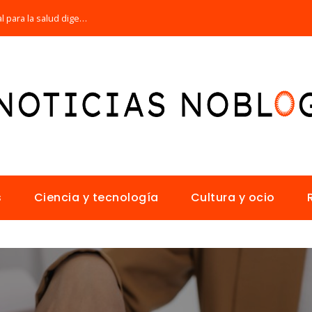
Por qué la microbiota intestinal es esencial para la salud digestiva
s
Ciencia y tecnología
Cultura y ocio