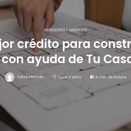
INVERSIONES Y NEGOCIOS
or crédito para const
 con ayuda de Tu Casa
Yuliza Hermán
Hace 3 años
6 min. de lectura