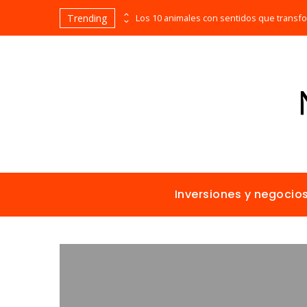
Trending
Las empresas que alcanzaron los picos más altos en valor bursátil histórico
Inversiones y negocio