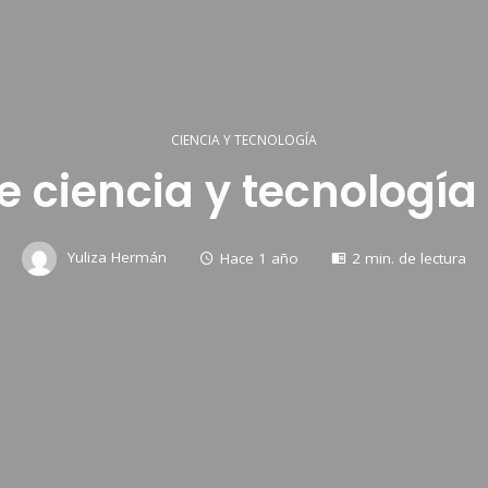
CIENCIA Y TECNOLOGÍA
 ciencia y tecnologí
Yuliza Hermán
Hace 1 año
2 min. de lectura