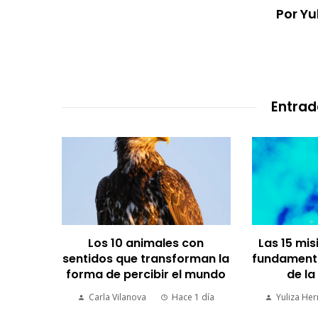
Por Y
Entrad
Los 10 animales con
Las 15 mi
sentidos que transforman la
fundamental
mentos
forma de percibir el mundo
de l
trición
Carla Vilanova
Hace 1 día
Yuliza He