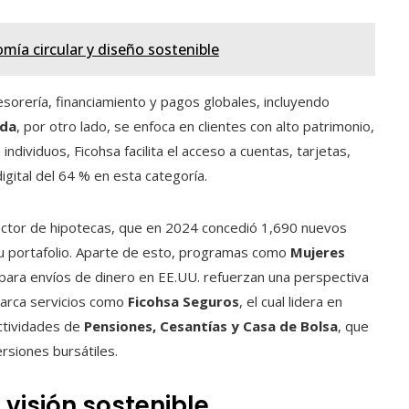
mía circular y diseño sostenible
sorería, financiamiento y pagos globales, incluyendo
ada
, por otro lado, se enfoca en clientes con alto patrimonio,
ndividuos, Ficohsa facilita el acceso a cuentas, tarjetas,
gital del 64 % en esta categoría.
sector de hipotecas, que en 2024 concedió 1,690 nuevos
u portafolio. Aparte de esto, programas como
Mujeres
para envíos de dinero en EE.UU. refuerzan una perspectiva
abarca servicios como
Ficohsa Seguros
, el cual lidera en
ctividades de
Pensiones, Cesantías y Casa de Bolsa
, que
rsiones bursátiles.
 visión sostenible