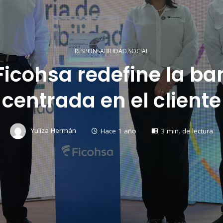
RESPONSABILIDAD SOCIAL
cohsa redefine la ba
centrada en el cliente
Yuliza Hermán
Hace 1 año
3 min. de lectura