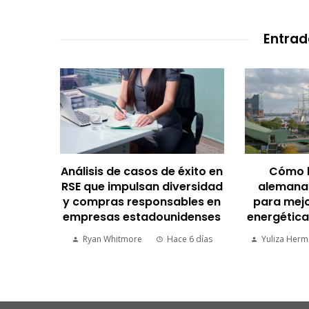
Entrad
azgo en
Análisis de casos de éxito en
Cómo 
diseño
RSE que impulsan diversidad
alemanas
y compras responsables en
para mejo
empresas estadounidenses
energética
 semanas
Ryan Whitmore
Hace 6 días
Yuliza Her