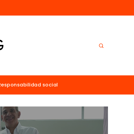
Los imperios más ricos gracias al comercio antes de la era industrial
Responsabilidad social