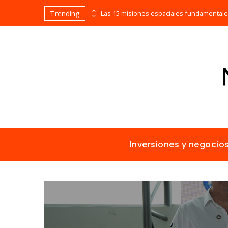
Trending
Evolución cronológica de los teatros en funcionamiento más antiguos
Inversiones y negocio