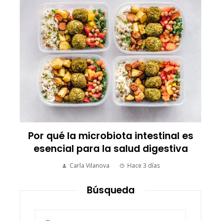
Los 10 animales con s
transforman la forma de
mundo
ota intestinal es
Carla Vilanova
Hac
 salud digestiva
Hace 3 días
Búsqueda
Buscar: