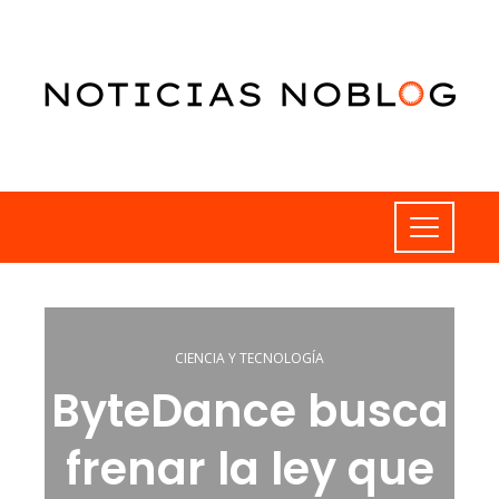
CIENCIA Y TECNOLOGÍA
ByteDance busca
frenar la ley que