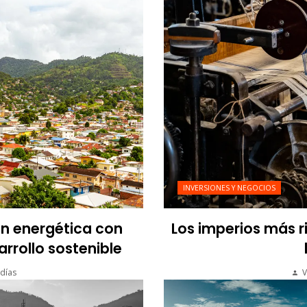
INVERSIONES Y NEGOCIOS
ón energética con
Los imperios más r
arrollo sostenible
días
V