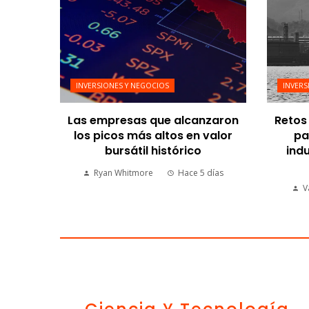
INVERSIONES Y NEGOCIOS
INVERS
Las empresas que alcanzaron
Retos 
los picos más altos en valor
pa
bursátil histórico
indu
Ryan Whitmore
Hace 5 días
V