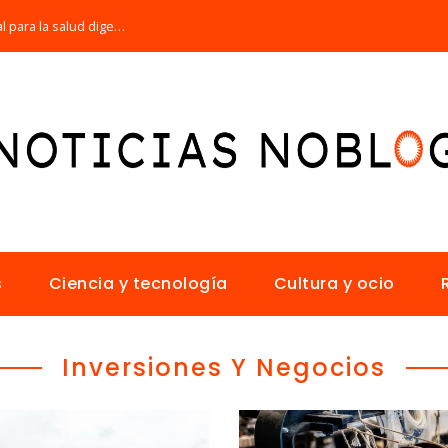
Por qué la microbiota intestinal es esencial para la salud digestiva
s
Ciencia y tecnología
Cultura y ocio
Inversiones Y Negocios