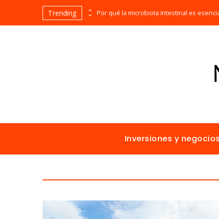
Trending
Las 15 misiones espaciales fundamentales en la historia de la humanidad
Inversiones y negocio